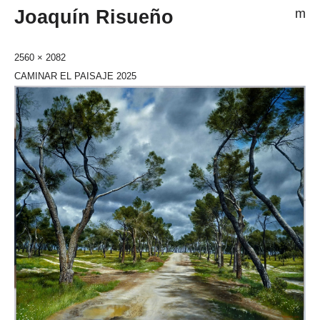
Joaquín Risueño
m
2560 × 2082
CAMINAR EL PAISAJE 2025